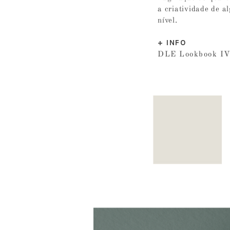
a criatividade de a
nível.
+ INFO
DLE Lookbook I